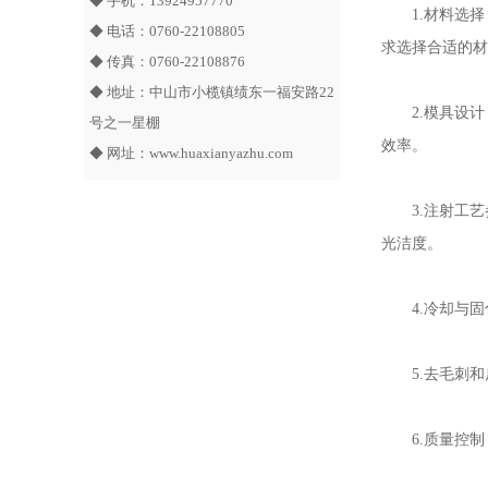
◆ 手机：13924957770
1.材料选
◆ 电话：0760-22108805
求选择合适的材
◆ 传真：0760-22108876
◆ 地址：中山市小榄镇绩东一福安路22
2.模具设
号之一星棚
效率。
◆ 网址：
www.huaxianyazhu.com
3.注射工
光洁度。
4.冷却与
5.去毛刺
6.质量控