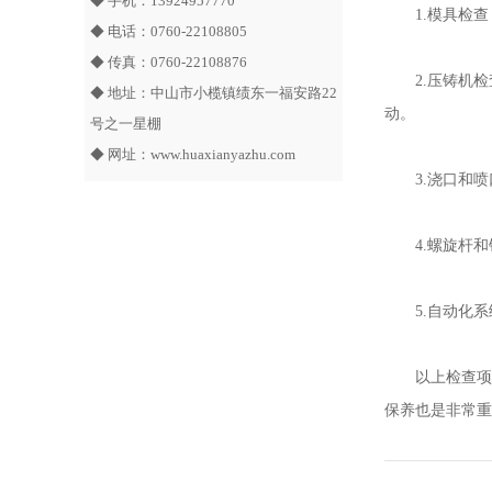
◆ 手机：13924957770
1.模具检
◆ 电话：0760-22108805
◆ 传真：0760-22108876
2.压铸机
◆ 地址：中山市小榄镇绩东一福安路22
动。
号之一星棚
◆ 网址：
www.huaxianyazhu.com
3.浇口和
4.螺旋杆
5.自动化
以上检查项
保养也是非