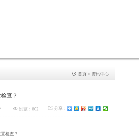

首页
>
资讯中心
置检查？


分享：
7
浏览：802